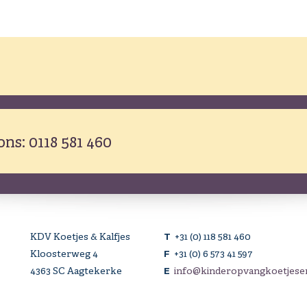
ons: 0118 581 460
KDV Koetjes & Kalfjes
+31 (0) 118 581 460
T
Kloosterweg 4
+31 (0) 6 573 41 597
F
4363 SC Aagtekerke
info@kinderopvangkoetjesen
E