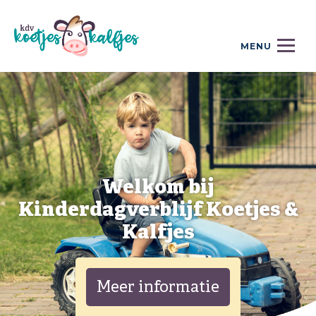
Privacy Statement
Contact
MENU
Welkom bij
Kinderdagverblijf Koetjes &
Kalfjes
Meer informatie